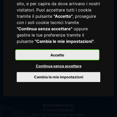
+39 0432 728213
sito, e per capire da dove arrivano i nostri
+39 0432 718921
visitatori. Puoi accettare tutti i cookie
tramite il pulsante
"Accetto"
, proseguire
con i soli cookie tecnici tramite
"Continua senza accettare"
oppure
gestire le tue preferenze tramite il
pulsante
"Cambia le mie impostazioni"
.
Accetto
Continua senza accettare
Cambia le mie impostazioni
© 2026 Bertolutti Srl
P. IVA 01700230301
R.E.A. UD 194078 Reg. Impr. Udine